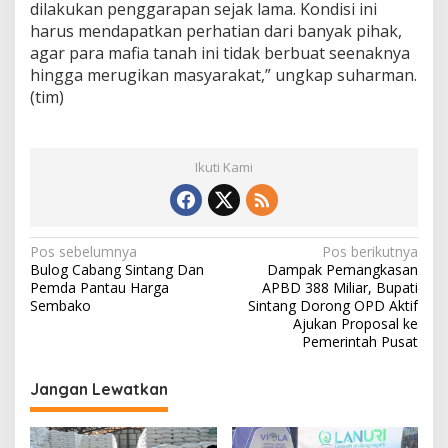
dilakukan penggarapan sejak lama. Kondisi ini
harus mendapatkan perhatian dari banyak pihak,
agar para mafia tanah ini tidak berbuat seenaknya
hingga merugikan masyarakat,” ungkap suharman.
(tim)
Ikuti Kami
N
Pos sebelumnya
Pos berikutnya
Bulog Cabang Sintang Dan
Dampak Pemangkasan
a
Pemda Pantau Harga
APBD 388 Miliar, Bupati
v
Sembako
Sintang Dorong OPD Aktif
Ajukan Proposal ke
i
Pemerintah Pusat
g
Jangan Lewatkan
a
s