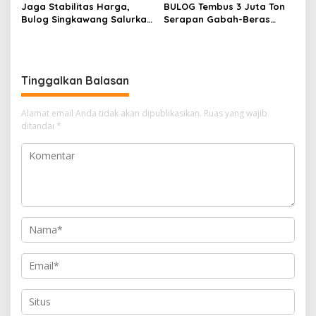
Jaga Stabilitas Harga,
BULOG Tembus 3 Juta Ton
Bulog Singkawang Salurkan
Serapan Gabah-Beras
Beras SPHP, Banpang dan
Petani, Bulog Sintang
Minyak Kita
Pastikan Stok Beras Aman
Tinggalkan Balasan
Alamat email Anda tidak akan dipublikasikan.
Ruas yang wajib
ditandai
*