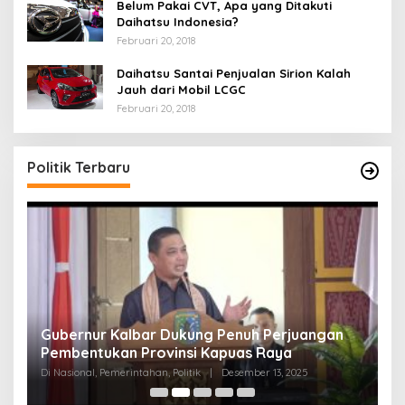
Belum Pakai CVT, Apa yang Ditakuti
Daihatsu Indonesia?
Februari 20, 2018
Daihatsu Santai Penjualan Sirion Kalah
Jauh dari Mobil LCGC
Februari 20, 2018
Politik Terbaru
Gubernur Kalbar Dukung Penuh Perjuangan
D
Pembentukan Provinsi Kapuas Raya
J
Di Nasional, Pemerintahan, Politik
|
Desember 13, 2025
Di