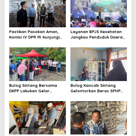
i
p
o
s
Pastikan Pasokan Aman,
Layanan BPJS Kesehatan
Komisi IV DPR RI Kunjungi
Jangkau Penduduk Daerah
Gudang Bulog Sintang
3T
Bulog Sintang Bersama
Bulog Kancab Sintang
DKPP Lakukan Gelar
Gelontorkan Beras SPHP
Pangan Murah
dan Percepat Penyaluran
Bantuan Pangan Jaga
Stabilitas Harga Beras