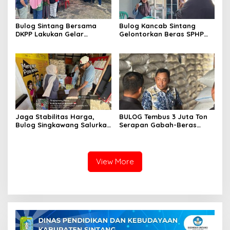
Bulog Sintang Bersama
Bulog Kancab Sintang
DKPP Lakukan Gelar
Gelontorkan Beras SPHP
Pangan Murah
dan Percepat Penyaluran
Bantuan Pangan Jaga
Stabilitas Harga Beras
Jaga Stabilitas Harga,
BULOG Tembus 3 Juta Ton
Bulog Singkawang Salurkan
Serapan Gabah-Beras
Beras SPHP, Banpang dan
Petani, Bulog Sintang
Minyak Kita
Pastikan Stok Beras Aman
View More