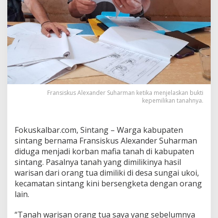
d
i
K
o
r
b
a
n
M
a
Fransiskus Alexander Suharman ketika menjelaskan bukti
f
kepemilikan tanahnya.
i
a
T
a
Fokuskalbar.com, Sintang – Warga kabupaten
n
sintang bernama Fransiskus Alexander Suharman
a
diduga menjadi korban mafia tanah di kabupaten
h
sintang. Pasalnya tanah yang dimilikinya hasil
warisan dari orang tua dimiliki di desa sungai ukoi,
kecamatan sintang kini bersengketa dengan orang
lain.
“Tanah warisan orang tua saya yang sebelumnya