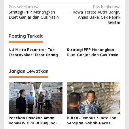
N
Pos sebelumnya
Pos berikutnya
Strategi PPP Menangkan
Rawa Terate Rutin Banjir,
a
Duet Ganjar dan Gus Yasin
Anies Bakal Cek Pabrik
v
Sekitar
i
Posting Terkait
g
a
NU Minta Pesantren Tak
Strategi PPP Menangkan
s
Terprovokasi Teror Orang
Duet Ganjar dan Gus Yasin
Gila
i
p
Jangan Lewatkan
o
s
Pastikan Pasokan Aman,
BULOG Tembus 3 Juta Ton
Komisi IV DPR RI Kunjungi
Serapan Gabah-Beras
Gudang Bulog Sintang
Petani, Bulog Sintang