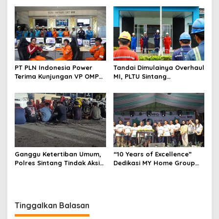
Pastikan Stok Beras Aman
PT PLN Indonesia Power
Tandai Dimulainya Overhaul
Terima Kunjungan VP OMP
MI, PLTU Sintang
III dan Dirut PLN Indonesia
Laksanakan Apel K3
Power Services
Ganggu Ketertiban Umum,
“10 Years of Excellence”
Polres Sintang Tindak Aksi
Dedikasi MY Home Group
Balap Liar
Untuk 10 Tahun Perjalanan
Tinggalkan Balasan