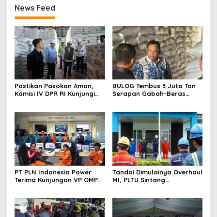
News Feed
Pastikan Pasokan Aman,
BULOG Tembus 3 Juta Ton
Komisi IV DPR RI Kunjungi
Serapan Gabah-Beras
Gudang Bulog Sintang
Petani, Bulog Sintang
Pastikan Stok Beras Aman
PT PLN Indonesia Power
Tandai Dimulainya Overhaul
Terima Kunjungan VP OMP
MI, PLTU Sintang
III dan Dirut PLN Indonesia
Laksanakan Apel K3
Power Services