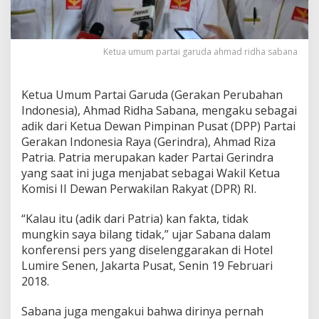
G
a
r
u
Ketua umum partai garuda ahmad ridha sabana
d
a
d
Ketua Umum Partai Garuda (Gerakan Perubahan
e
Indonesia), Ahmad Ridha Sabana, mengaku sebagai
n
g
adik dari Ketua Dewan Pimpinan Pusat (DPP) Partai
a
Gerakan Indonesia Raya (Gerindra), Ahmad Riza
n
Patria. Patria merupakan kader Partai Gerindra
G
yang saat ini juga menjabat sebagai Wakil Ketua
e
Komisi II Dewan Perwakilan Rakyat (DPR) RI.
r
i
n
“Kalau itu (adik dari Patria) kan fakta, tidak
d
mungkin saya bilang tidak,” ujar Sabana dalam
r
konferensi pers yang diselenggarakan di Hotel
a
Lumire Senen, Jakarta Pusat, Senin 19 Februari
2018.
Sabana juga mengakui bahwa dirinya pernah